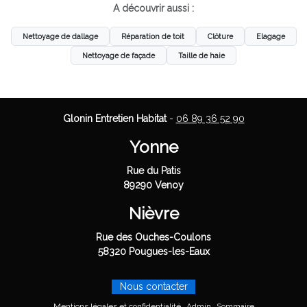
A découvrir aussi :
Nettoyage de dallage
Réparation de toit
Clôture
Elagage
Nettoyage de façade
Taille de haie
Glonin Entretien Habitat
-
06 89 36 52 90
Yonne
Rue du Patis
89290 Venoy
Nièvre
Rue des Ouches-Coulons
58320 Pougues-les-Eaux
Nous contacter
Mentions légales et confidentialité
Admin
Sommaire