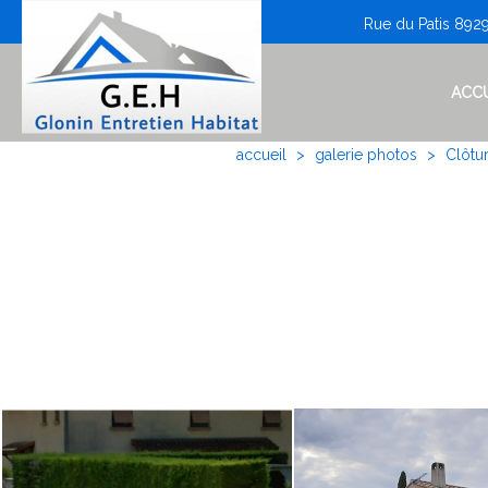
Rue du Patis 892
ACCU
accueil
galerie photos
Clôtu