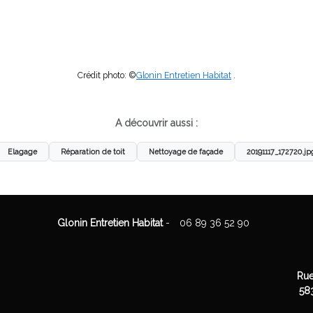
Crédit photo: ©
Glonin Entretien Habitat
.
A découvrir aussi :
Elagage
Réparation de toit
Nettoyage de façade
20191117_172720.jp
Glonin Entretien Habitat
-
06 89 36 52 90
Rue
58