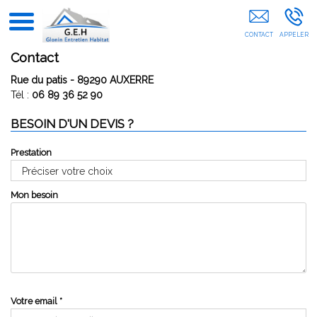
Façade Auxerre Avallon Sens Yonne Bourgogne-Franche-
Comté Nièvre Aube Côte-D'Or Loiret
Contact
Rue du patis - 89290 AUXERRE
Tél :
06 89 36 52 90
BESOIN D'UN DEVIS ?
Prestation
Mon besoin
Votre email
*